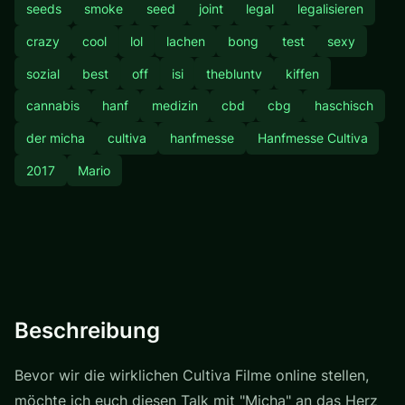
seeds
smoke
seed
joint
legal
legalisieren
crazy
cool
lol
lachen
bong
test
sexy
sozial
best
off
isi
thebluntv
kiffen
cannabis
hanf
medizin
cbd
cbg
haschisch
der micha
cultiva
hanfmesse
Hanfmesse Cultiva
2017
Mario
Beschreibung
Bevor wir die wirklichen Cultiva Filme online stellen,
möchte ich euch diesen Talk mit "Micha" an das Herz