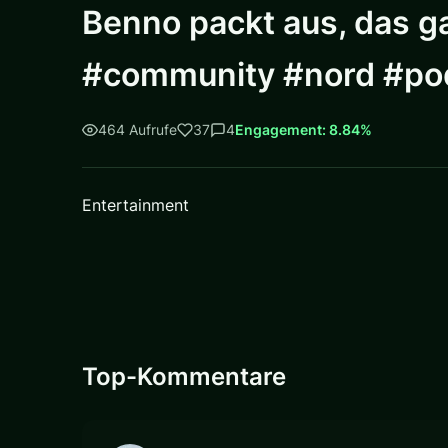
Benno packt aus, das g
#community #nord #pod
464 Aufrufe
37
4
Engagement: 8.84%
Entertainment
Top-Kommentare