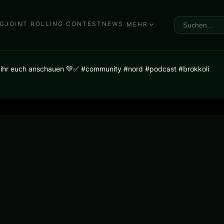
G
JOINT ROLLING CONTEST
NEWS
MEHR
t ihr euch anschauen 💚✅ #community #nord #podcast #brokkoli