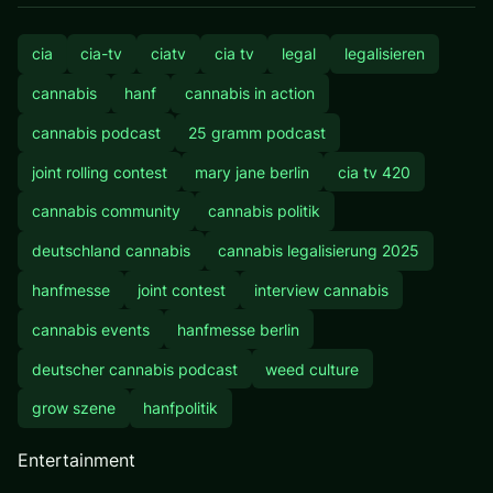
cia
cia-tv
ciatv
cia tv
legal
legalisieren
cannabis
hanf
cannabis in action
cannabis podcast
25 gramm podcast
joint rolling contest
mary jane berlin
cia tv 420
cannabis community
cannabis politik
deutschland cannabis
cannabis legalisierung 2025
hanfmesse
joint contest
interview cannabis
cannabis events
hanfmesse berlin
deutscher cannabis podcast
weed culture
grow szene
hanfpolitik
Entertainment