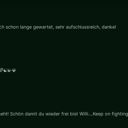
ich schon lange gewartet, sehr aufschlussreich, danke!
️🌈☯️💫💎
t! Schön damit du wieder frei bist Willi....Keep on fighting!