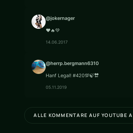
@jokernager
❤️🔥💚
14.06.2017
@herrp.bergmann6310
Hanf Legal! #420💯🍃🔛
05.11.2019
ALLE KOMMENTARE AUF YOUTUBE 