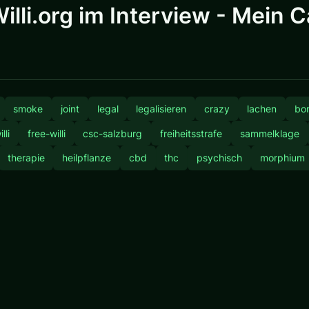
Willi.org im Interview - Mein
smoke
joint
legal
legalisieren
crazy
lachen
bo
lli
free-willi
csc-salzburg
freiheitsstrafe
sammelklage
therapie
heilpflanze
cbd
thc
psychisch
morphium