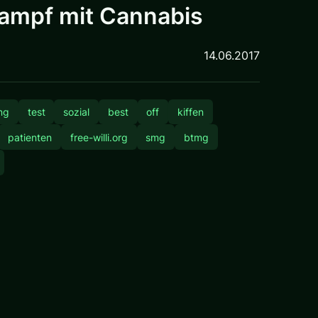
 Campf mit Cannabis
14.06.2017
ng
test
sozial
best
off
kiffen
patienten
free-willi.org
smg
btmg