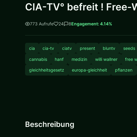
CIA-TV° befreit ! Free-
773 Aufrufe
24
8
Engagement: 4.14%
cia
cia-tv
ciatv
present
bluntv
seeds
cannabis
hanf
medizin
willi wallner
free wi
gleichheitsgesetz
europa-gleichheit
pflanzen
Beschreibung