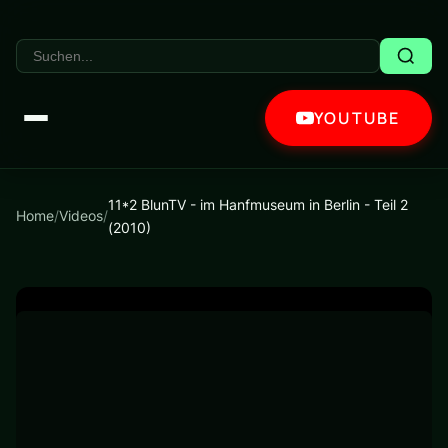
YOUTUBE
11*2 BlunTV - im Hanfmuseum in Berlin - Teil 2
Home
/
Videos
/
(2010)