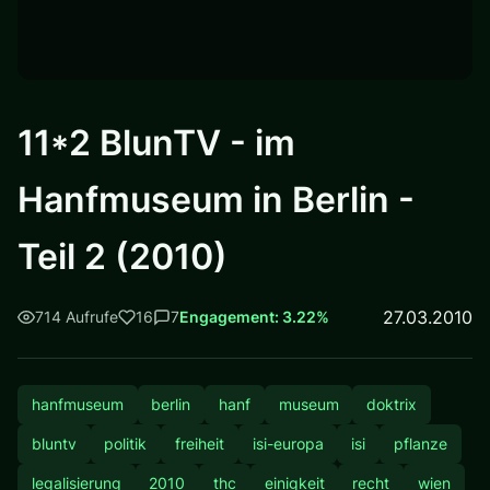
11*2 BlunTV - im
Hanfmuseum in Berlin -
Teil 2 (2010)
27.03.2010
714 Aufrufe
16
7
Engagement: 3.22%
hanfmuseum
berlin
hanf
museum
doktrix
bluntv
politik
freiheit
isi-europa
isi
pflanze
legalisierung
2010
thc
einigkeit
recht
wien