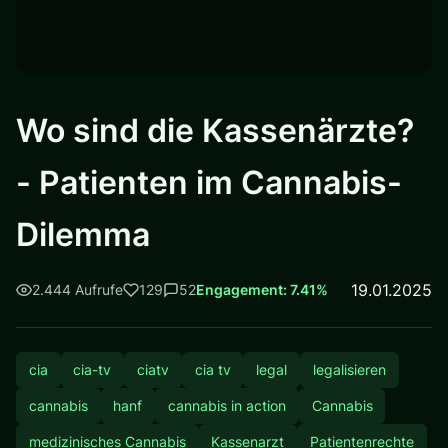
Wo sind die Kassenärzte?
- Patienten im Cannabis-
Dilemma
19.01.2025
2.444 Aufrufe
129
52
Engagement: 7.41%
cia
cia-tv
ciatv
cia tv
legal
legalisieren
cannabis
hanf
cannabis in action
Cannabis
medizinisches Cannabis
Kassenarzt
Patientenrechte