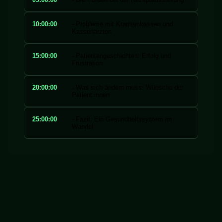
10:00:00
- Probleme mit Krankenkassen und
Kassenärzten
15:00:00
- Patientengeschichten: Erfolg und
Frustration
20:00:00
- Was sich ändern muss: Wünsche der
Patient:innen
25:00:00
- Fazit: Ein Gesundheitssystem im
Wandel