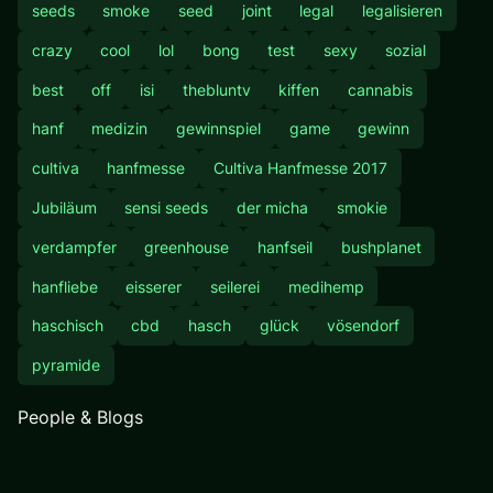
seeds
smoke
seed
joint
legal
legalisieren
crazy
cool
lol
bong
test
sexy
sozial
best
off
isi
thebluntv
kiffen
cannabis
hanf
medizin
gewinnspiel
game
gewinn
cultiva
hanfmesse
Cultiva Hanfmesse 2017
Jubiläum
sensi seeds
der micha
smokie
verdampfer
greenhouse
hanfseil
bushplanet
hanfliebe
eisserer
seilerei
medihemp
haschisch
cbd
hasch
glück
vösendorf
pyramide
People & Blogs