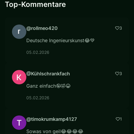
Top-Kommentare
@rollmeo420
3
Deutsche Ingenieurskunst😂💚
05.02.2026
@Kühlschrankfach
3
Ganz einfach🤪🤣😂
05.02.2026
@timokrumkamp4127
1
Sowas von geil😂😂😂😂