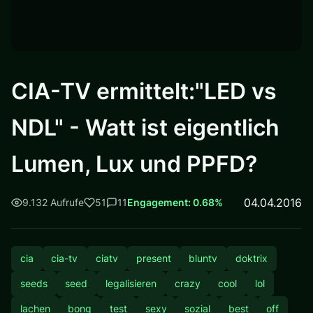
CIA-TV ermittelt:"LED vs
NDL" - Watt ist eigentlich
Lumen, Lux und PPFD?
04.04.2016
9.132 Aufrufe
51
11
Engagement: 0.68%
cia
cia-tv
ciatv
present
bluntv
doktrix
seeds
seed
legalisieren
crazy
cool
lol
lachen
bong
test
sexy
sozial
best
off