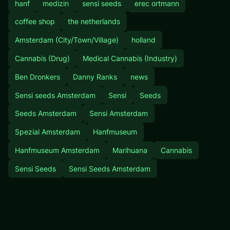
hanf
medizin
sensi seeds
erec ortmann
coffee shop
the netherlands
Amsterdam (City/Town/Village)
holland
Cannabis (Drug)
Medical Cannabis (Industry)
Ben Dronkers
Danny Ranks
news
Sensi seeds Amsterdam
Sensi
Seeds
Seeds Amsterdam
Sensi Amsterdam
Spezial Amsterdam
Hanfmuseum
Hanfmuseum Amsterdam
Marihuana
Cannabis
Sensi Seeds
Sensi Seeds Amsterdam