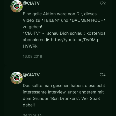
@CIATV
2
Eine geile Aktion wäre von Dir, dieses
Video zu *TEILEN* und *DAUMEN HOCH*
zu geben!
*CIA-TV* - _schau Dich schlau_: kostenlos
abonnieren ► https://youtu.be/Dy0Mg-
HVWRk
16.09.2018
@CIATV
4
Das sollte man gesehen haben, diese echt
interessante Interview, unter anderem mit
dem Gründer "Ben Dronkers". Viel Spaß
dabei!
04.12.2014