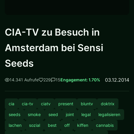
CIA-TV zu Besuch in
Amsterdam bei Sensi
Seeds
03.12.2014
14.341 Aufrufe
229
15
Engagement: 1.70%
cia
cia-tv
ciatv
present
bluntv
doktrix
seeds
smoke
seed
joint
legal
legalisieren
lachen
sozial
best
off
kiffen
cannabis