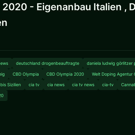
20 - Eigenanbau Italien , Da
en
 News
deutschland drogenbeauftragte
daniela ludwig görlitzer
eig
CBD Olympia
CBD Olympia 2020
Welt Doping Agentur
is Sizilien
cia tv
cia news
cia tv news
cia-tv
Canna
20