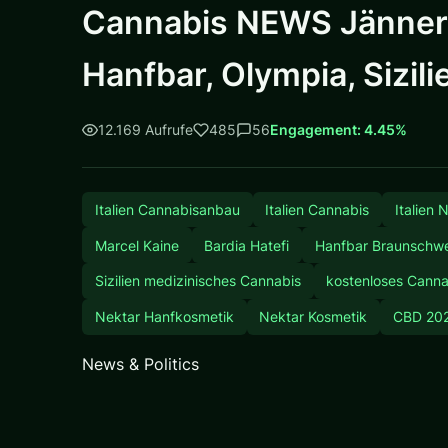
Cannabis NEWS Jänner 20
Hanfbar, Olympia, Sizili
12.169 Aufrufe
485
56
Engagement: 4.45%
Italien Cannabisanbau
Italien Cannabis
Italien
Marcel Kaine
Bardia Hatefi
Hanfbar Braunschw
Sizilien medizinisches Cannabis
kostenloses Cannab
Nektar Hanfkosmetik
Nektar Kosmetik
CBD 20
News & Politics