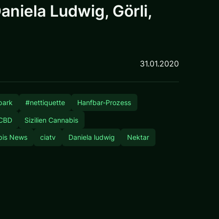
niela Ludwig, Görli,
31.01.2020
 park
#nettiquette
Hanfbar-Prozess
 CBD
Sizilien Cannabis
bis News
ciatv
Daniela ludwig
Nektar