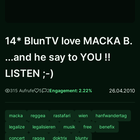
14* BlunTV love MACKA B.
...and he say to YOU !!
LISTEN ;-)
26.04.2010
315 Aufrufe
5
2
Engagement: 2.22%
macka
reggea
rastafari
wien
hanfwandertag
legalize
legalisieren
musik
free
benefix
concert
ragga
doktrix
bluntv