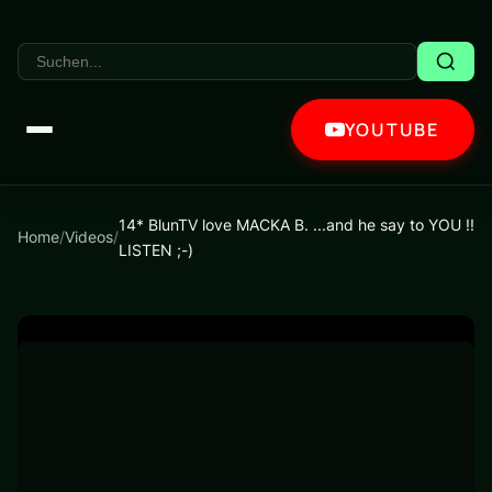
YOUTUBE
14* BlunTV love MACKA B. ...and he say to YOU !!
Home
/
Videos
/
LISTEN ;-)