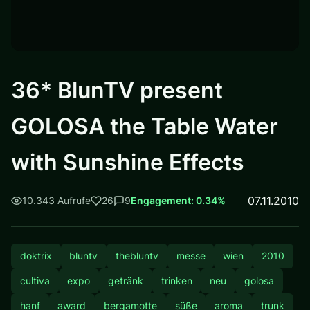
36* BlunTV present
GOLOSA the Table Water
with Sunshine Effects
07.11.2010
10.343 Aufrufe
26
9
Engagement: 0.34%
doktrix
bluntv
thebluntv
messe
wien
2010
cultiva
expo
getränk
trinken
neu
golosa
hanf
award
bergamotte
süße
aroma
trunk