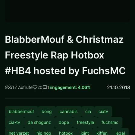
BlabberMouf & Christmaz
Freestyle Rap Hotbox
#HB4 hosted by FuchsMC
21.10.2018
517 Aufrufe
20
1
Engagement: 4.06%
blabbermouf
bong
cannabis
cia
ciatv
cia-tv
da shogunz
dope
freestyle
fuchsmc
het verzet
hip hop
hotbox
joint
kiffen
legal