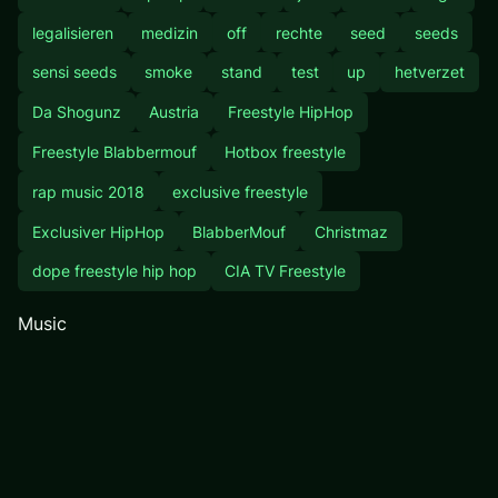
legalisieren
medizin
off
rechte
seed
seeds
sensi seeds
smoke
stand
test
up
hetverzet
Da Shogunz
Austria
Freestyle HipHop
Freestyle Blabbermouf
Hotbox freestyle
rap music 2018
exclusive freestyle
Exclusiver HipHop
BlabberMouf
Christmaz
dope freestyle hip hop
CIA TV Freestyle
Music