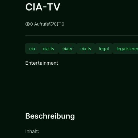
CIA-TV
0 Aufrufe
0
0
cia
cia-tv
ciatv
cia tv
legal
legalisiere
Entertainment
Beschreibung
Inhalt: