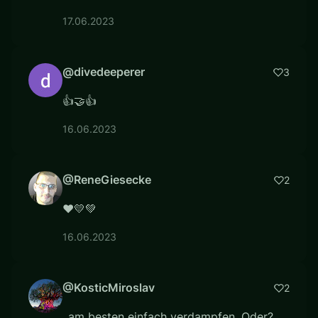
17.06.2023
@divedeeperer
3
👍🤝👍
16.06.2023
@ReneGiesecke
2
❤️💛💚
16.06.2023
@KosticMiroslav
2
..am besten einfach verdampfen. Oder?