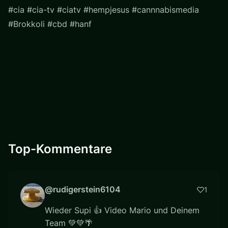
#cia #cia-tv #ciatv #hempjesus #cannnabismedia
#Brokkoli #cbd #hanf
Top-Kommentare
@rudigerstein6104
1
Wieder Supi 👍 Video Mario und Deinem
Team 💚💚🌴