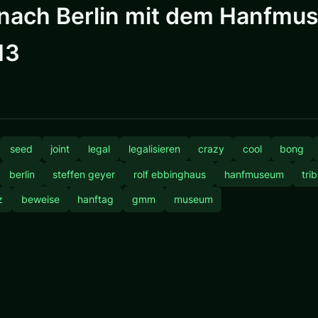
 nach Berlin mit dem Hanfmu
13
seed
joint
legal
legalisieren
crazy
cool
bong
berlin
steffen geyer
rolf ebbinghaus
hanfmuseum
tri
z
beweise
hanftag
gmm
museum