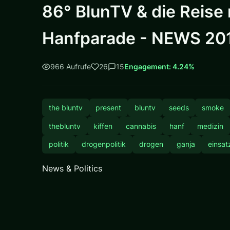
86° BlunTV & die Reise
Hanfparade - NEWS 20
966 Aufrufe
26
15
Engagement: 4.24%
the bluntv
present
bluntv
seeds
smoke
thebluntv
kiffen
cannabis
hanf
medizin
politik
drogenpolitik
drogen
ganja
einsat
News & Politics