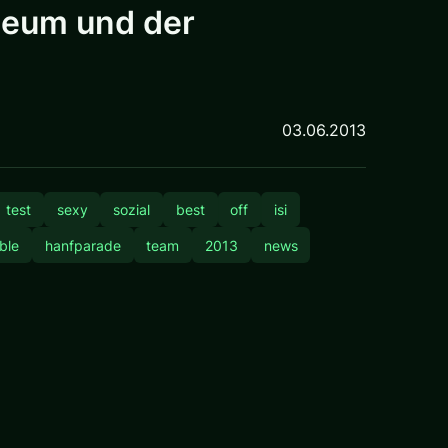
seum und der
03.06.2013
test
sexy
sozial
best
off
isi
bble
hanfparade
team
2013
news