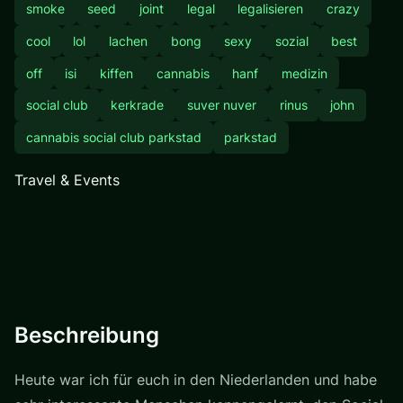
smoke
seed
joint
legal
legalisieren
crazy
cool
lol
lachen
bong
sexy
sozial
best
off
isi
kiffen
cannabis
hanf
medizin
social club
kerkrade
suver nuver
rinus
john
cannabis social club parkstad
parkstad
Travel & Events
Beschreibung
Heute war ich für euch in den Niederlanden und habe