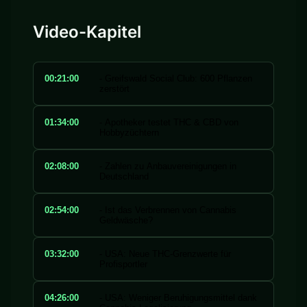
Video-Kapitel
00:21:00
- Greifswald Social Club: 600 Pflanzen
zerstört
01:34:00
- Apotheker testet THC & CBD von
Hobbyzüchtern
02:08:00
- Zahlen zu Anbauvereinigungen in
Deutschland
02:54:00
- Ist das Verbrennen von Cannabis
Geldwäsche?
03:32:00
- USA: Neue THC-Grenzwerte für
Profisportler
04:26:00
- USA: Weniger Beruhigungsmittel dank