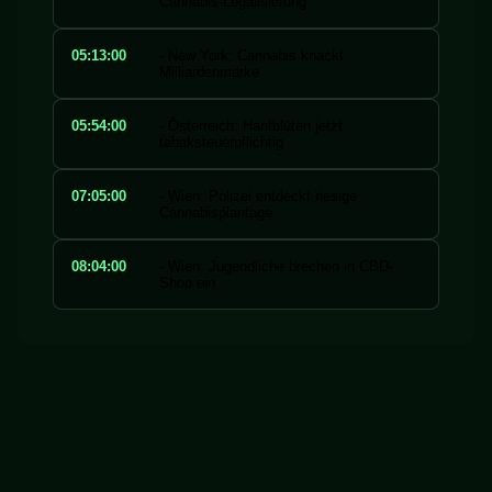
Cannabis-Legalisierung
05:13:00
- New York: Cannabis knackt
Milliardenmarke
05:54:00
- Österreich: Hanfblüten jetzt
tabaksteuerpflichtig
07:05:00
- Wien: Polizei entdeckt riesige
Cannabisplantage
08:04:00
- Wien: Jugendliche brechen in CBD-
Shop ein