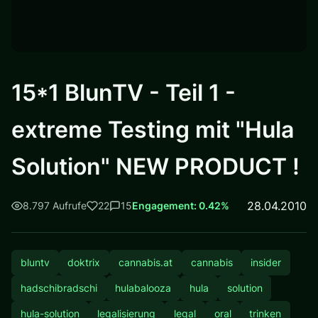
15*1 BlunTV - Teil 1 -
extreme Testing mit "Hula
Solution" NEW PRODUCT !
28.04.2010
8.797 Aufrufe
22
15
Engagement: 0.42%
bluntv
doktrix
cannabis.at
cannabis
insider
hadschibradschi
hulabalooza
hula
solution
hula-solution
legalisierung
legal
oral
trinken