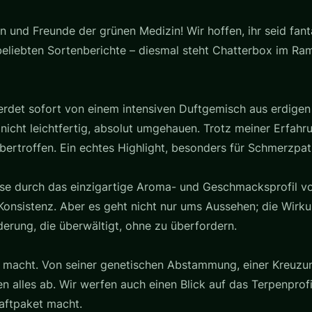
n und Freunde der grünen Medizin! Wir hoffen, ihr seid fa
liebten Sortenberichte – diesmal steht Chatterbox im Rampe
 werdet sofort von einem intensiven Duftgemisch aus erdig
 nicht leichtfertig, absolut umgehauen. Trotz meiner Erfah
rtroffen. Ein echtes Highlight, besonders für Schmerzpat
eise durch das einzigartige Aroma- und Geschmacksprofil v
Konsistenz. Aber es geht nicht nur ums Aussehen; die Wirku
derung, die überwältigt, ohne zu überfordern.
macht. Von seiner genetischen Abstammung, einer Kreuzung 
n alles ab. Wir werfen auch einen Blick auf das Terpenprofi
aftpaket macht.