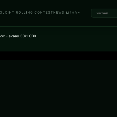
G
JOINT ROLLING CONTEST
NEWS
MEHR
rbox - avaay 30/1 CBX