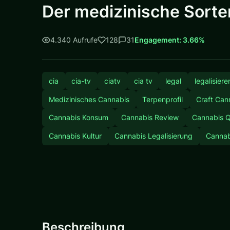
Der medizinische Sorte
4.340 Aufrufe
128
31
Engagement: 3.66%
cia
cia-tv
ciatv
cia tv
legal
legalisiere
Medizinisches Cannabis
Terpenprofil
Craft Can
Cannabis Konsum
Cannabis Review
Cannabis Q
Cannabis Kultur
Cannabis Legalisierung
Cannab
Beschreibung