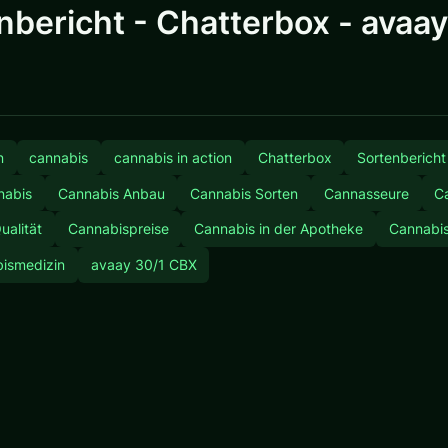
nbericht - Chatterbox - avaa
n
cannabis
cannabis in action
Chatterbox
Sortenbericht
nabis
Cannabis Anbau
Cannabis Sorten
Cannasseure
C
ualität
Cannabispreise
Cannabis in der Apotheke
Cannabis
ismedizin
avaay 30/1 CBX