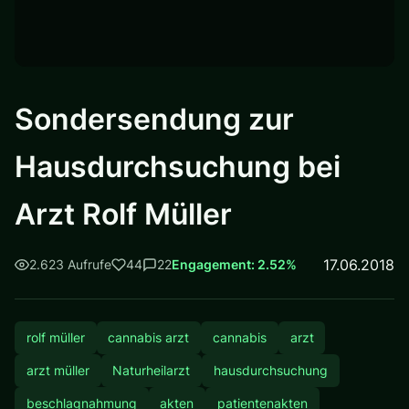
Sondersendung zur
Hausdurchsuchung bei
Arzt Rolf Müller
17.06.2018
2.623 Aufrufe
44
22
Engagement: 2.52%
rolf müller
cannabis arzt
cannabis
arzt
arzt müller
Naturheilarzt
hausdurchsuchung
beschlagnahmung
akten
patientenakten