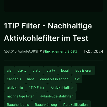
1TIP Filter - Nachhaltige
Aktivkohlefilter im Test
17.05.2024
3.015 Aufrufe
93
18
Engagement: 3.68%
cia
cia-tv
ciatv
cia tv
legal
legalisieren
cannabis
hanf
cannabis in action
akf
aktivkohle
1TIP Filter
Aktivkohlefilter
nachhaltige Filter
Hybrid-Edelstahlfilter
Raucherlebnis
Rauchkühlung
Partikelfiltration