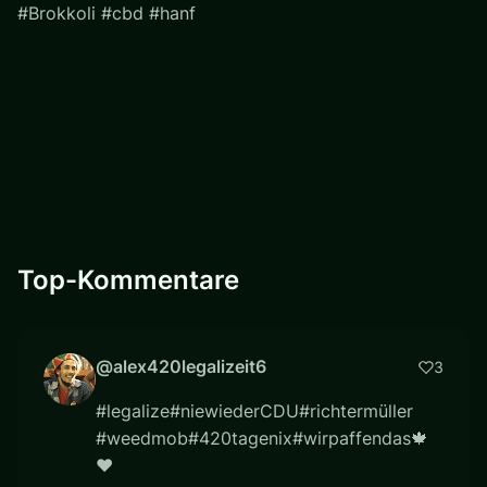
#Brokkoli #cbd #hanf
Top-Kommentare
@alex420legalizeit6
3
#legalize#niewiederCDU#richtermüller
#weedmob#420tagenix#wirpaffendas🍁
❤️