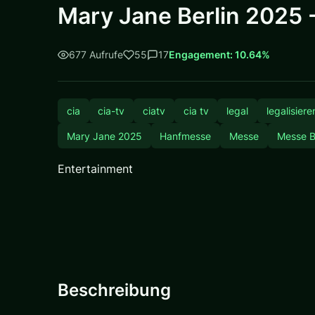
Mary Jane Berlin 2025 -
677 Aufrufe
55
17
Engagement: 10.64%
cia
cia-tv
ciatv
cia tv
legal
legalisiere
Mary Jane 2025
Hanfmesse
Messe
Messe B
Entertainment
Beschreibung