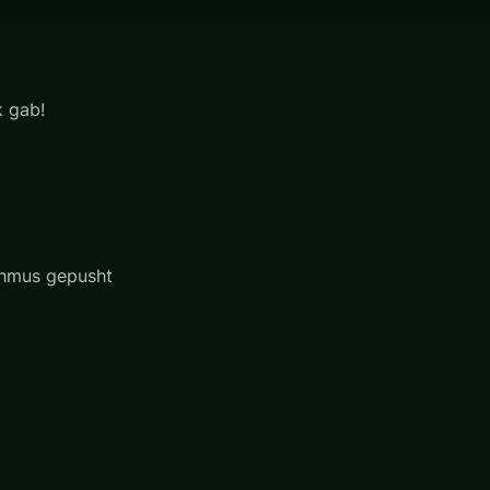
k gab!
thmus gepusht