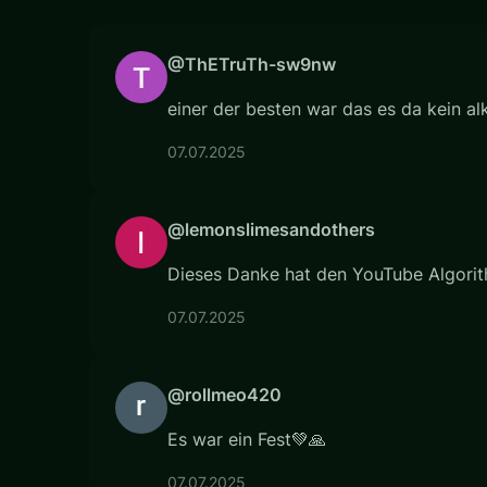
@ThETruTh-sw9nw
einer der besten war das es da kein al
07.07.2025
@lemonslimesandothers
Dieses Danke hat den YouTube Algori
07.07.2025
@rollmeo420
Es war ein Fest💚🙏
07.07.2025