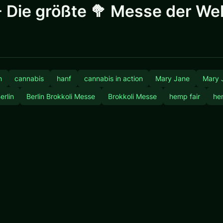
 Die größte 🥦 Messe der Wel
n
cannabis
hanf
cannabis in action
Mary Jane
Mary J
erlin
Berlin Brokkoli Messe
Brokkoli Messe
hemp fair
he