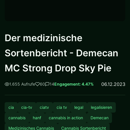
Der medizinische
Sortenbericht - Demecan
MC Strong Drop Sky Pie
06.12.2023
1.655 Aufrufe
60
14
Engagement: 4.47%
cia
cia-tv
ciatv
cia tv
legal
legalisieren
cannabis
hanf
cannabis in action
Demecan
Medizinisches Cannabis
Cannabis Sortenbericht