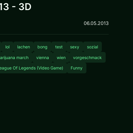
3 - 3D
06.05.2013
lol
lachen
bong
test
sexy
sozial
arijuana march
vienna
wien
vorgeschmack
eague Of Legends (Video Game)
Funny