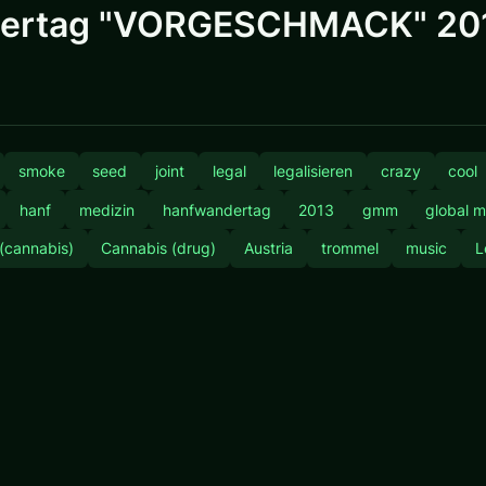
dertag "VORGESCHMACK" 201
smoke
seed
joint
legal
legalisieren
crazy
cool
hanf
medizin
hanfwandertag
2013
gmm
global m
 (cannabis)
Cannabis (drug)
Austria
trommel
music
L