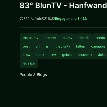
83° BlunTV - Hanfwan
379 Aufrufe
11
2
Engagement: 3.43%
the bluntv
present
bluntv
doktrix
seeds
best
off
isi
thebluntv
kiffen
cannabis
crew
truck
lkw
golosa
mr.smart
Joint
legalize
People & Blogs