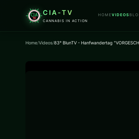
CIA-TV
HOME
VIDEOS
BLO
CANNABIS IN ACTION
Home
/
Videos
/
83° BlunTV - Hanfwandertag "VORGESC