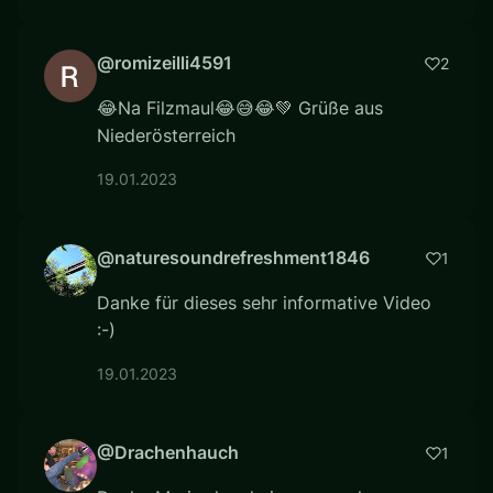
@romizeilli4591
2
😂Na Filzmaul😂😅😂💚 Grüße aus
Niederösterreich
19.01.2023
@naturesoundrefreshment1846
1
Danke für dieses sehr informative Video
:-)
19.01.2023
@Drachenhauch
1