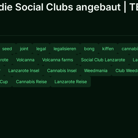
die Social Clubs angebaut | T
seed
joint
legal
legalisieren
bong
kiffen
cannabi
rote
Volcanna
Volcanna farms
Social Club Lanzarote
La
r
Lanzarote Insel
Cannabis Insel
Weedmania
Club Weed
 Cup
Cannabis Reise
Lanzarote Reise