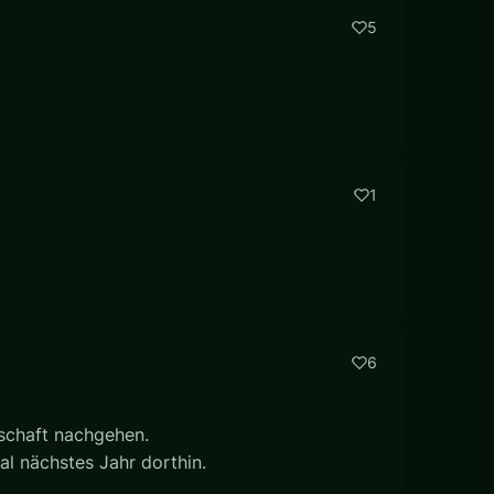
5
1
6
nschaft nachgehen.
al nächstes Jahr dorthin.