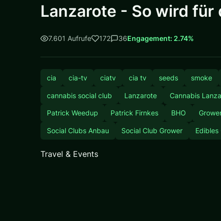
Lanzarote - So wird für 
7.601 Aufrufe
172
36
Engagement: 2.74%
cia
cia-tv
ciatv
cia tv
seeds
smoke
cannabis social club
Lanzarote
Cannabis Lanza
Patrick Weedup
Patrick Firnkes
BHO
Growe
Social Clubs Anbau
Social Club Grower
Edibles
Travel & Events