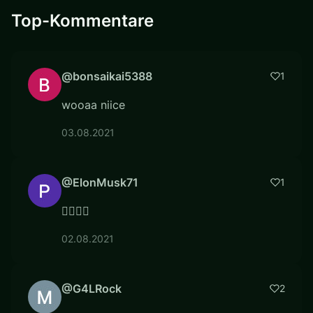
Top-Kommentare
@bonsaikai5388
1
wooaa niice
03.08.2021
@ElonMusk71
1
👍🏼👍🏼
02.08.2021
@G4LRock
2