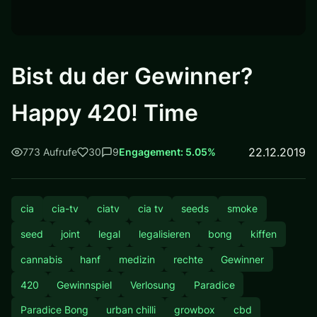
Bist du der Gewinner?
Happy 420! Time
22.12.2019
773 Aufrufe
30
9
Engagement: 5.05%
cia
cia-tv
ciatv
cia tv
seeds
smoke
seed
joint
legal
legalisieren
bong
kiffen
cannabis
hanf
medizin
rechte
Gewinner
420
Gewinnspiel
Verlosung
Paradice
Paradice Bong
urban chilli
growbox
cbd