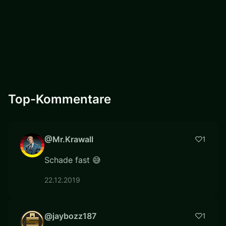
Top-Kommentare
@Mr.Krawall
1
Schade fast 😅
22.12.2019
@jaybozz187
1