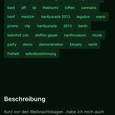
best
off
isi
thebluntv
kiffen
cannabis
hanf
medizin
hanfparade 2013
legalize
mario
promo
clip
hanfparade
2013
berlin
bahnhof zoo
steffen geyer
hanfmuseum
musik
party
demo
demonstration
Einsatz
recht
freiheit
selbstbestimmung
Beschreibung
Kurz vor den Weihnachtstagen ..habe ich mich auch