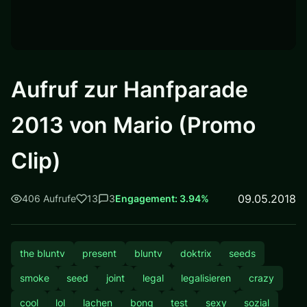
Aufruf zur Hanfparade
2013 von Mario (Promo
Clip)
09.05.2018
406 Aufrufe
13
3
Engagement: 3.94%
the bluntv
present
bluntv
doktrix
seeds
smoke
seed
joint
legal
legalisieren
crazy
cool
lol
lachen
bong
test
sexy
sozial