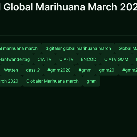
l Global Marihuana March 20
bal marihuana march
digitaler global marihuana march
Global M
Hanfwandertag
CIA TV
CIA-TV
ENCOD
CIATV GMM
Wetten
dass..?
#gmm2020
#gmm
gmm20
#gmm
arch 2020
Globaler Marihuana march
gmm