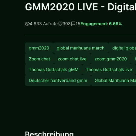
GMM2020 LIVE - Digita
4.833 Aufrufe
308
15
Engagement: 6.68%
gmm2020
global marihuana march
digital glo
Zoom chat
zoom chat live
zoom gmm2020
Thomas Gottschalk gMM
Thomas Gottschalk live
Deutscher hanfverband gmm
Global Marihuana M
Beschreibung