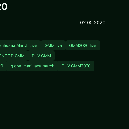
20
02.05.2020
arihuana March Live
GMM live
GMM2020 live
ENCOD GMM
DHV GMM
20
global marijuana march
DHV GMM2020