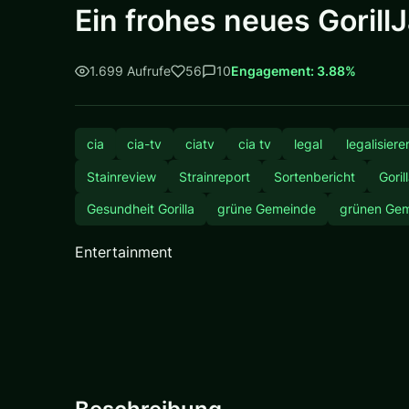
Ein frohes neues Gorill
1.699 Aufrufe
56
10
Engagement: 3.88%
cia
cia-tv
ciatv
cia tv
legal
legalisiere
Stainreview
Strainreport
Sortenbericht
Goril
Gesundheit Gorilla
grüne Gemeinde
grünen Ge
Entertainment