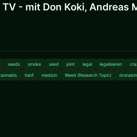
 TV - mit Don Koki, Andreas M
x
seeds
smoke
seed
joint
legal
legalisieren
cra
cannabis
hanf
medizin
Weed (Research Topic)
dronabin