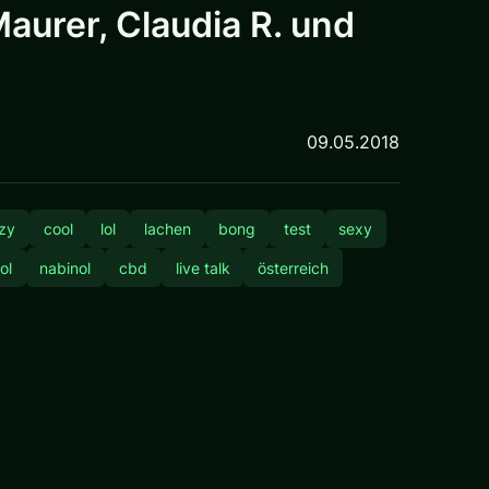
aurer, Claudia R. und
09.05.2018
zy
cool
lol
lachen
bong
test
sexy
ol
nabinol
cbd
live talk
österreich