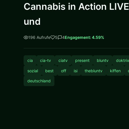
Cannabis in Action LIVE
und
196 Aufrufe
5
4
Engagement: 4.59%
cia
cia-tv
ciatv
present
bluntv
doktri
sozial
best
off
isi
thebluntv
kiffen
deutschland