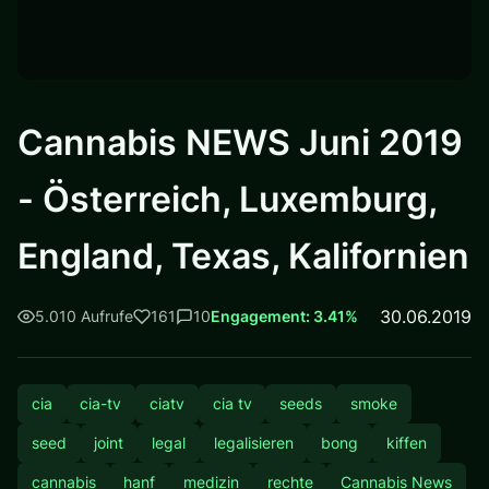
Cannabis NEWS Juni 2019
- Österreich, Luxemburg,
England, Texas, Kalifornien
30.06.2019
5.010 Aufrufe
161
10
Engagement: 3.41%
cia
cia-tv
ciatv
cia tv
seeds
smoke
seed
joint
legal
legalisieren
bong
kiffen
cannabis
hanf
medizin
rechte
Cannabis News