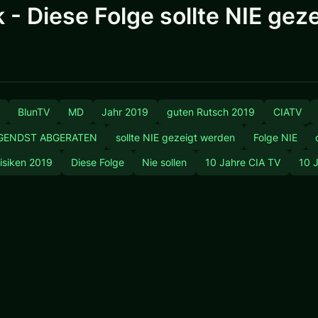
k - Diese Folge sollte NIE gez
BlunTV
MD
Jahr 2019
guten Rutsch 2019
CIATV
GENDST ABGERATEN
sollte NIE gezeigt werden
Folge NIE
isiken 2019
Diese Folge
Nie sollen
10 Jahre CIA TV
10 