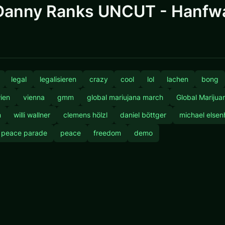
Danny Ranks UNCUT - Hanfw
legal
legalisieren
crazy
cool
lol
lachen
bong
ien
vienna
gmm
global mariujana march
Global Marijua
n
willi wallner
clemens hölzl
daniel böttger
michael elsen
peace parade
peace
freedom
demo