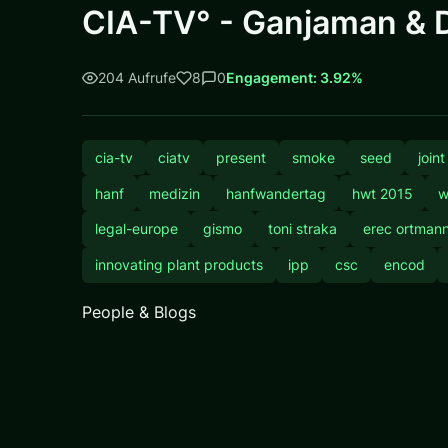
CIA-TV° - Ganjaman & 
204 Aufrufe
8
0
Engagement: 3.92%
cia-tv
ciatv
present
smoke
seed
joint
hanf
medizin
hanfwandertag
hwt 2015
w
legal-europe
gismo
toni straka
erec ortman
innovating plant products
ipp
csc
encod
People & Blogs