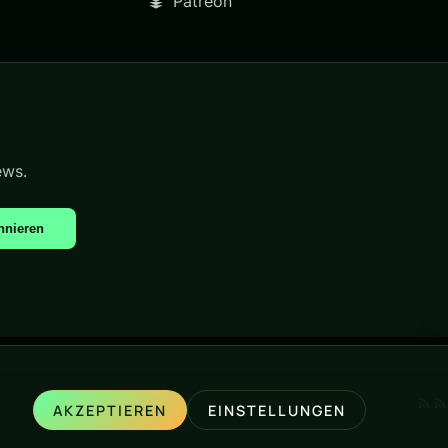
Patreon
ews.
nnieren
AKZEPTIEREN
EINSTELLUNGEN