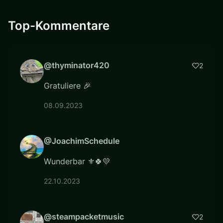
Top-Kommentare
@thyminator420
2
Gratuliere 🎉
08.09.2023
@JoachimSchedule
Wunderbar ⚜️🍀💛
22.10.2023
@steampacketmusic
2