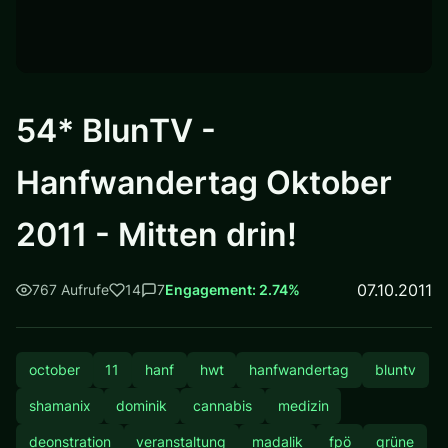
54* BlunTV -
Hanfwandertag Oktober
2011 - Mitten drin!
07.10.2011
767 Aufrufe
14
7
Engagement: 2.74%
october
11
hanf
hwt
hanfwandertag
bluntv
shamanix
dominik
cannabis
medizin
deonstration
veranstaltung
madalik
fpö
grüne