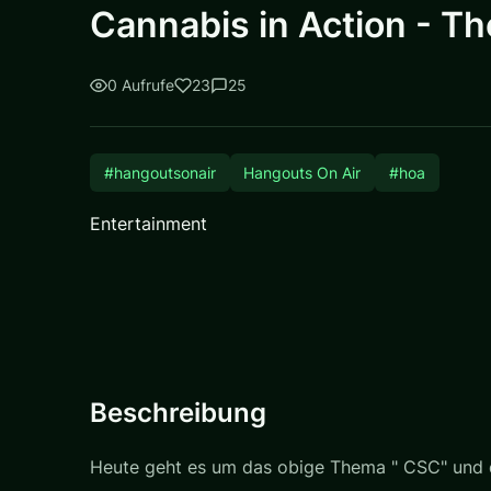
Cannabis in Action - T
0 Aufrufe
23
25
#hangoutsonair
Hangouts On Air
#hoa
Entertainment
Beschreibung
Heute geht es um das obige Thema " CSC" und d