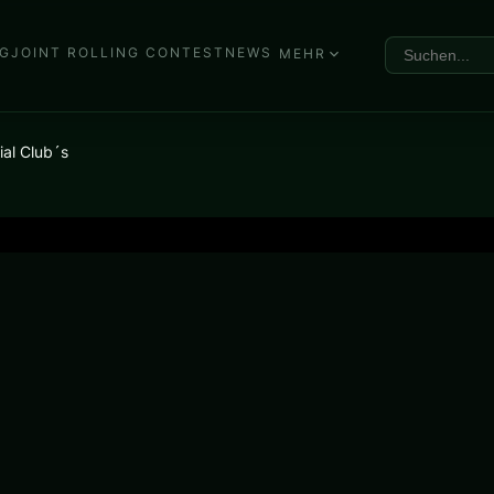
G
JOINT ROLLING CONTEST
NEWS
MEHR
ial Club´s