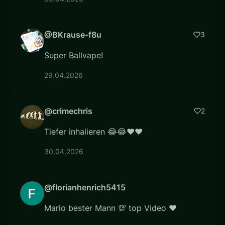
@BKrause-f8u
3
Super Ballvape!
29.04.2026
@crimechris
2
Tiefer inhalieren 😂😂❤❤
30.04.2026
@florianhenrich5415
Mario bester Mann 💯 top Video ❤