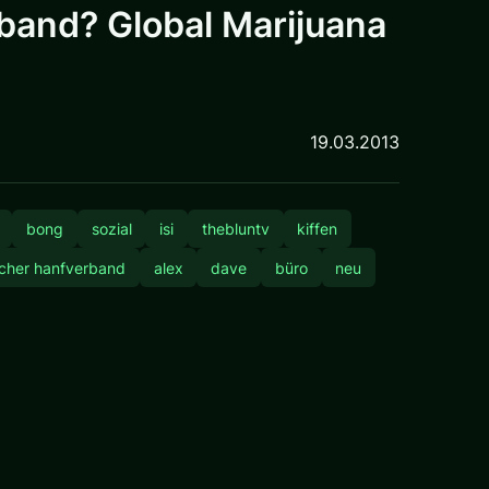
rband? Global Marijuana
19.03.2013
bong
sozial
isi
thebluntv
kiffen
scher hanfverband
alex
dave
büro
neu