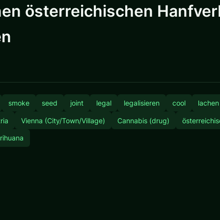
inen österreichischen Hanfve
en
smoke
seed
joint
legal
legalisieren
cool
lachen
ria
Vienna (City/Town/Village)
Cannabis (drug)
österreichi
rihuana