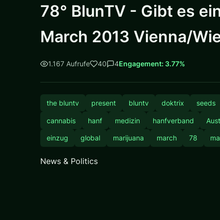
78° BlunTV - Gibt es e
March 2013 Vienna/Wi
1.167 Aufrufe
40
4
Engagement: 3.77%
the bluntv
present
bluntv
doktrix
seeds
cannabis
hanf
medizin
hanfverband
Aust
einzug
global
marijuana
march
78
ma
News & Politics