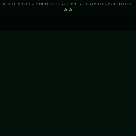
© 2026 CIA-TV – CANNABIS IN ACTION. ALLE RECHTE VORBEHALTEN.