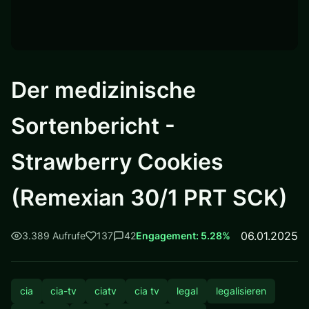
Der medizinische
Sortenbericht -
Strawberry Cookies
(Remexian 30/1 PRT SCK)
06.01.2025
3.389 Aufrufe
137
42
Engagement: 5.28%
cia
cia-tv
ciatv
cia tv
legal
legalisieren