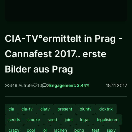
CIA-TV°ermittelt in Prag -
Cannafest 2017.. erste
Bilder aus Prag
15.11.2017
349 Aufrufe
10
2
Engagement: 3.44%
cia
cia-tv
ciatv
present
bluntv
doktrix
seeds
smoke
seed
joint
legal
legalisieren
crazy
cool
lol
lachen
bong
test
sexy