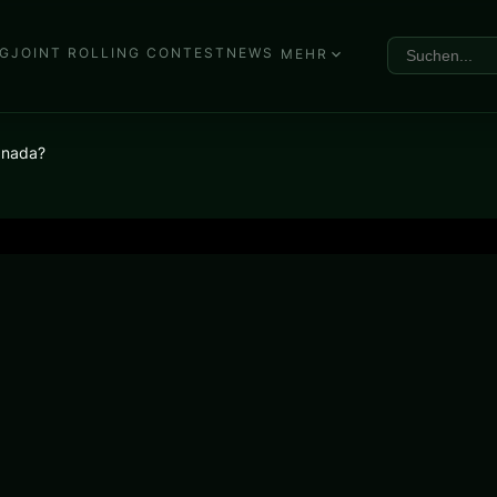
G
JOINT ROLLING CONTEST
NEWS
MEHR
anada?