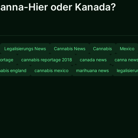
Canna-Hier oder Kanada?
Legalisierungs News
Cannabis News
Cannabis
Mexico
portage
cannabis reportage 2018
canada news
canna new
abis england
cannabis mexico
marihuana news
legalisier