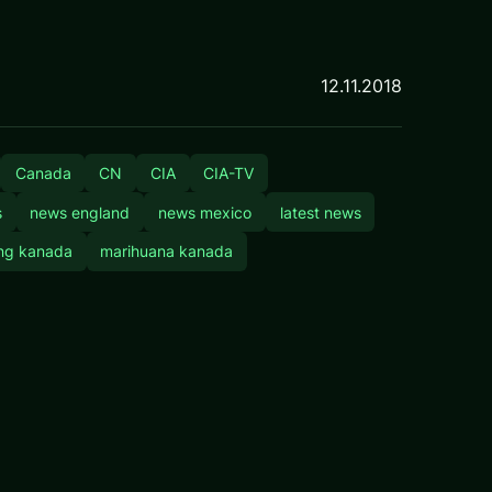
12.11.2018
Canada
CN
CIA
CIA-TV
s
news england
news mexico
latest news
ung kanada
marihuana kanada