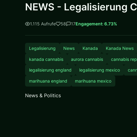
NEWS - Legalisierung 
1.115 Aufrufe
58
17
Engagement: 6.73%
Legalisierung
News
Kanada
Kanada News
kanada cannabis
aurora cannabis
cannabis re
legalisierung england
legalisierung mexico
cann
marihuana england
marihuana mexico
News & Politics