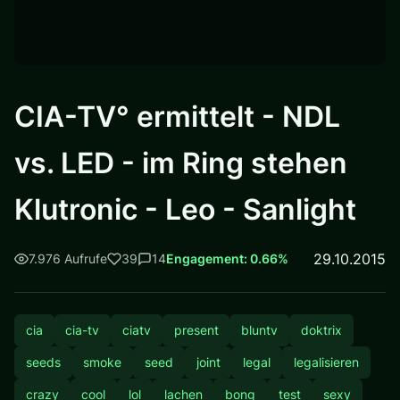
CIA-TV° ermittelt - NDL
vs. LED - im Ring stehen
Klutronic - Leo - Sanlight
29.10.2015
7.976 Aufrufe
39
14
Engagement: 0.66%
cia
cia-tv
ciatv
present
bluntv
doktrix
seeds
smoke
seed
joint
legal
legalisieren
crazy
cool
lol
lachen
bong
test
sexy