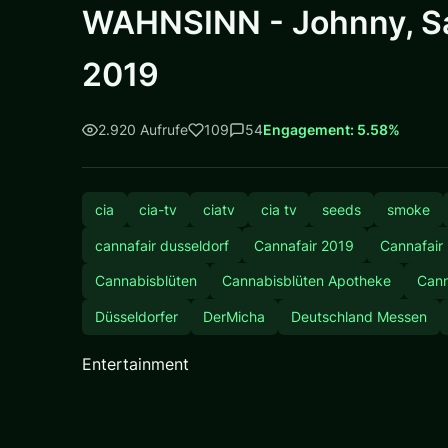
WAHNSINN - Johnny, Sar
2019
2.920 Aufrufe
109
54
Engagement: 5.58%
cia
cia-tv
ciatv
cia tv
seeds
smoke
cannafair dusseldorf
Cannafair 2019
Cannafair
Cannabisblüten
Cannabisblüten Apotheke
Cann
Düsseldorfer
DerMicha
Deutschland Messen
Entertainment