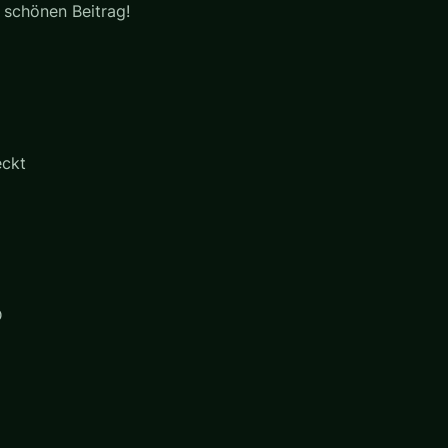
 schönen Beitrag!
eckt
D