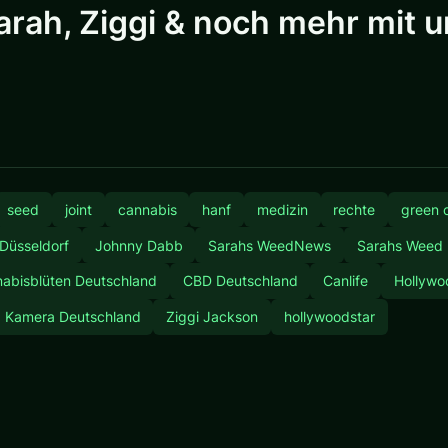
ah, Ziggi & noch mehr mit un
seed
joint
cannabis
hanf
medizin
rechte
green 
 Düsseldorf
Johnny Dabb
Sarahs WeedNews
Sarahs Weed
abisblüten Deutschland
CBD Deutschland
Canlife
Hollywo
Kamera Deutschland
Ziggi Jackson
hollywoodstar