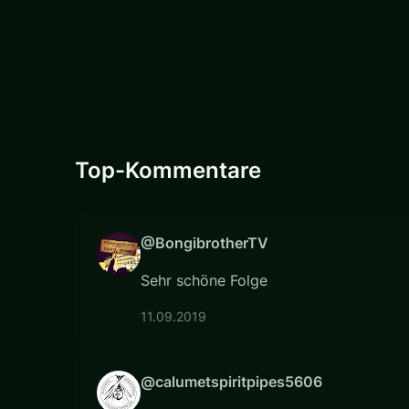
Top-Kommentare
@BongibrotherTV
Sehr schöne Folge
11.09.2019
@calumetspiritpipes5606