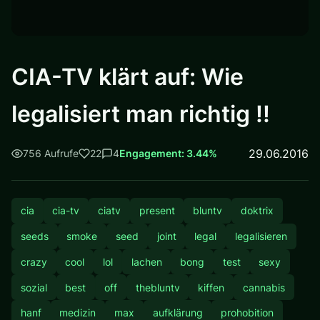
CIA-TV klärt auf: Wie
legalisiert man richtig !!
29.06.2016
756 Aufrufe
22
4
Engagement: 3.44%
cia
cia-tv
ciatv
present
bluntv
doktrix
seeds
smoke
seed
joint
legal
legalisieren
crazy
cool
lol
lachen
bong
test
sexy
sozial
best
off
thebluntv
kiffen
cannabis
hanf
medizin
max
aufklärung
prohobition